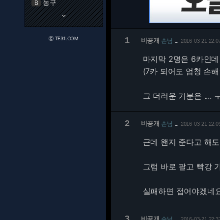
농구
B
keyboard_arrow_down
ⓒ TE31.COM
1
비공개
손님
2016-03-21 22:0
…
마지막 2명은 6카인데
(7카 되어도 엄청 손해인
그 더러운 기분은 .... 
2
비공개
손님
2016-03-21 22:0
…
근데 왠지 준다고 해도
그럼 바로 팔고 빡강 
실패하면 접어야겠네요
3
비공개
손님
2016-03-21 22:3
…