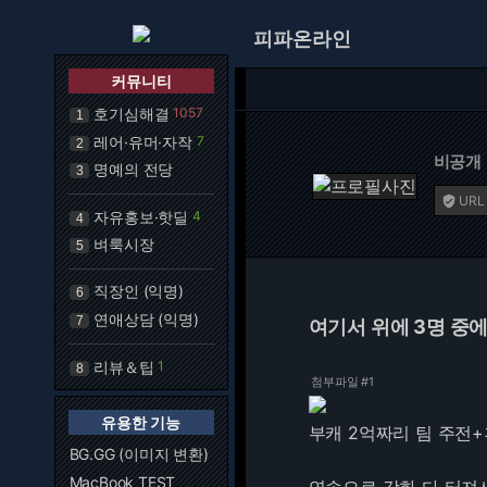
피파온라인
커뮤니티
호기심해결
1057
1
레어·유머·자작
7
2
비공개
명예의 전당
3
URL

자유홍보·핫딜
4
4
벼룩시장
5
직장인 (익명)
6
연애상담 (익명)
7
여기서 위에 3명 중에
리뷰＆팁
1
8
첨부파일 #1
유용한 기능
부캐 2억짜리 팀 주전+후
BG.GG (이미지 변환)
MacBook TEST