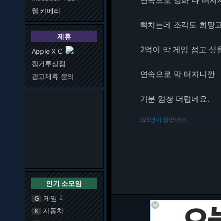
연속으로 강화 다 터져서
웹 카메라
빡치는데 조각도 희망고
제휴
2억이 막 게임 접고 싶
Apple X C
캥거루상점
연속으로 막 터지니깐
광고제휴 문의
기분 엄청 더럽네요.
925명이 읽었어요.
216.73.216.85
인기 소모임
게임
2
G
자동차
K