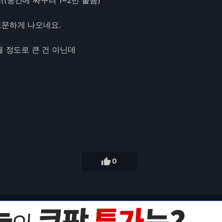
(중간에 싸구려 1~2번 붙음)
문하게 나오네요.
을 정도로 큰 건 아닌데

0