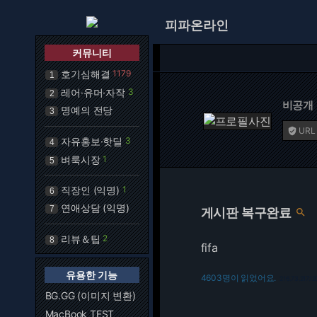
피파온라인
커뮤니티
호기심해결
1179
1
레어·유머·자작
3
2
비공개
명예의 전당
3
URL

자유홍보·핫딜
3
4
벼룩시장
1
5
직장인 (익명)
1
6
연애상담 (익명)
7
게시판 복구완료

리뷰＆팁
2
8
fifa
유용한 기능
4603명이 읽었어요.
216.73.217.12
BG.GG (이미지 변환)
MacBook TEST