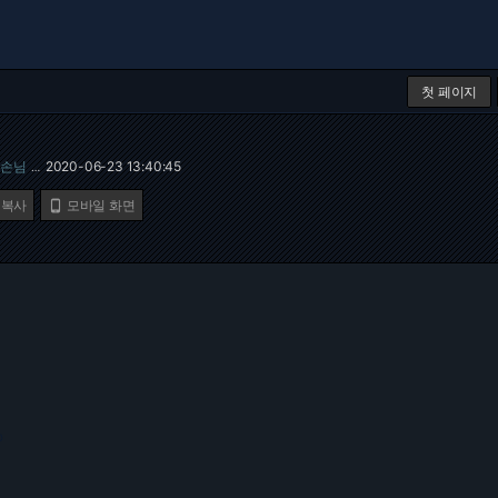
첫 페이지
손님
2020-06-23 13:40:45
…
 복사
모바일 화면

0