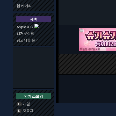
웹 카메라
제휴
Apple X C
캥거루상점
광고제휴 문의
인기 소모임
게임
G
자동차
K