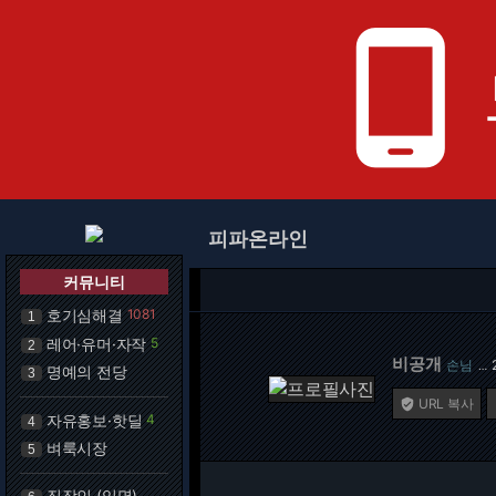
phone_android
피파온라인
커뮤니티
호기심해결
1081
1
레어·유머·자작
5
2
비공개
손님
…
명예의 전당
3
URL 복사

자유홍보·핫딜
4
4
벼룩시장
5
직장인 (익명)