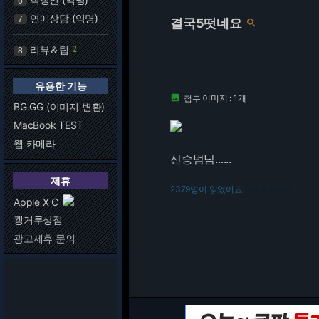
6
연애상담 (익명)
7
결국5떳네요

리뷰＆팁
2
8
유용한 기능
첨부 이미지 : 1개

BG.GG (이미지 변환)
MacBook TEST
웹 카메라
신승범님......
제휴
2379명이 읽었어요.
216.73.216.228
Apple X C
캥거루상점
광고제휴 문의