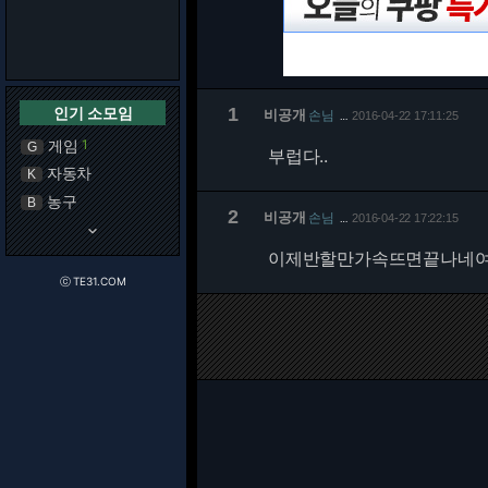
인기 소모임
1
비공개
손님
2016-04-22 17:11:25
…
게임
1
G
부럽다..
자동차
K
농구
B
2
비공개
손님
2016-04-22 17:22:15
…
keyboard_arrow_down
이제반할만가속뜨면끝나네
ⓒ TE31.COM