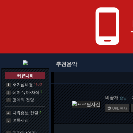
phone_android
추천음악
커뮤니티
호기심해결
1100
1
레어·유머·자작
7
2
비공개
손님
…
명예의 전당
3
URL 복사

자유홍보·핫딜
4
4
벼룩시장
5
직장인 (익명)