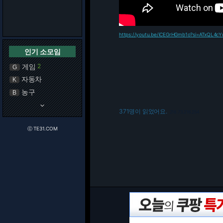
https://youtu.be/iCEGrHGmb1o?si=ATxQL4c
인기 소모임
게임
2
G
자동차
K
농구
B
keyboard_arrow_down
371명이 읽었어요.
216.73.216.254
ⓒ TE31.COM