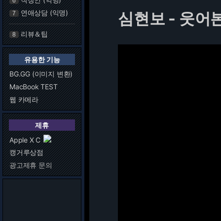
6
연애상담 (익명)
심현보 - 웃어
7
리뷰＆팁
8
유용한 기능
BG.GG (이미지 변환)
MacBook TEST
웹 카메라
제휴
Apple X C
캥거루상점
광고제휴 문의