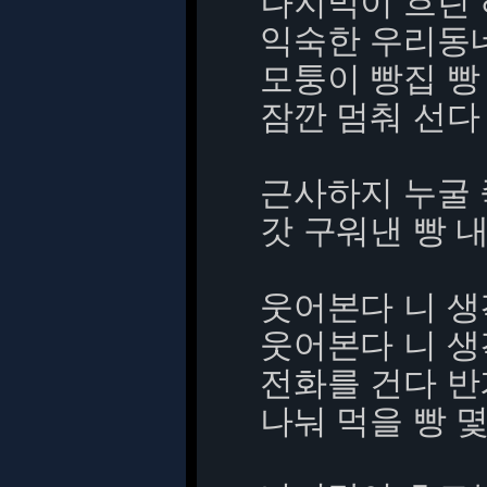
나지막이 흐린
익숙한 우리동
모퉁이 빵집 빵
잠깐 멈춰 선다
근사하지 누굴
갓 구워낸 빵 
웃어본다 니 생
웃어본다 니 생
전화를 건다 반
나눠 먹을 빵 