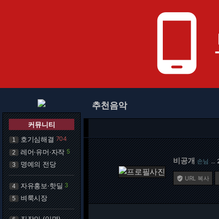
phone_android
추천음악
커뮤니티
호기심해결
704
1
레어·유머·자작
5
2
비공개
손님
…
명예의 전당
3
URL 복사

자유홍보·핫딜
3
4
벼룩시장
5
직장인 (익명)