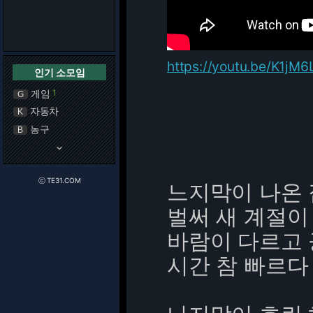
https://youtu.be/K1j
인기 소모임
게임
1
G
자동차
K
농구
B
keyboard_arrow_down
ⓒ TE31.COM
느지막이 나온 
벌써 새 계절이
바람이 다르고
시간 참 빠르다