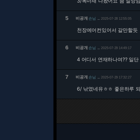
3/
독마새 나왔어요 좀 실망
5
비공개
손님
2025-07-28 12:55:05
…
천장에어컨있어서 갈만할듯
6
비공개
손님
2025-07-29 14:49:17
…
4 어디서 연재하나여?? 일단
7
비공개
손님
2025-07-29 17:32:27
…
6/
낚였네유ㅎㅎ 좋은하루 