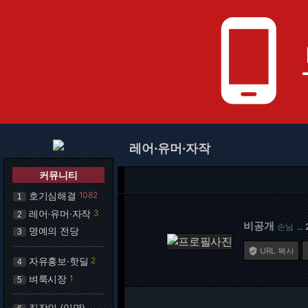
phone_android
레어·유머·자작
커뮤니티
호기심해결
1082
1
레어·유머·자작
3
2
비공개
손님
…
명예의 전당
3
URL 복사

자유홍보·핫딜
2
4
벼룩시장
1
5
직장인 (익명)