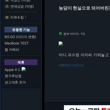
6
연애상담 (익명)
7
농담이 현실으로 되어버린
리뷰＆팁
1
8
유용한 기능
첨부 이미지 : 1개

BG.GG (이미지 변환)
MacBook TEST
웹 카메라
어디 과수원 아저씨 가둬놓고
제휴
4860명이 읽었어요.
216.73.217.113
Apple X C
캥거루상점
광고제휴 문의