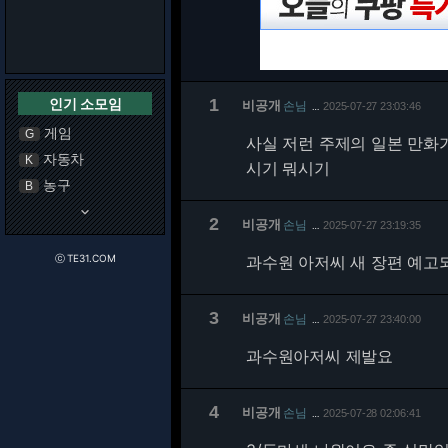
인기 소모임
1
비공개
손님
2025-07-27 23:03:46
…
게임
G
사실 저런 주제의 일본 만화
자동차
K
시기 뭐시기
농구
B
keyboard_arrow_down
2
비공개
손님
2025-07-27 23:19:35
…
ⓒ TE31.COM
과수원 아저씨 새 장편 예고
3
비공개
손님
2025-07-27 23:40:00
…
과수원아저씨 제발요
4
비공개
손님
2025-07-28 02:06:41
…