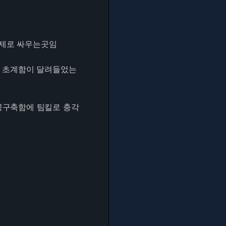
문제로 싸우는곳임
급 초계함이 달려들었는
방공구축함에 팀킬로 충각