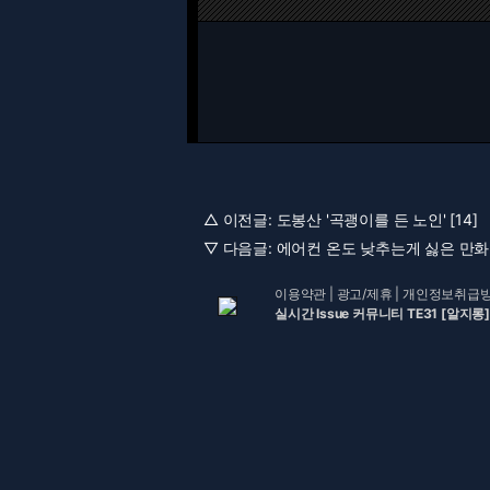
△ 이전글:
도봉산 '곡괭이를 든 노인' [14]
▽ 다음글:
에어컨 온도 낮추는게 싫은 만화..m
이용약관
|
광고/제휴
|
개인정보취급
실시간 Issue 커뮤니티 TE31 [알지롱]