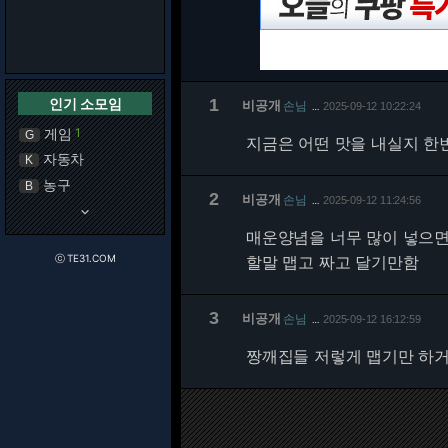
인기 소모임
1
비공개
손님
2025-09-12 10:22:24
…
게임
1
G
지금은 어떤 맛을 내실지 한번
자동차
K
농구
B
2
비공개
손님
2025-09-12 11:24:56
…
keyboard_arrow_down
매운양념을 너무 많이 넣으면
ⓒ TE31.COM
할말 맵고 짜고 달기만함
3
비공개
손님
2025-09-12 16:12:59
…
짱깨집들 저렇게 맵기만 하거