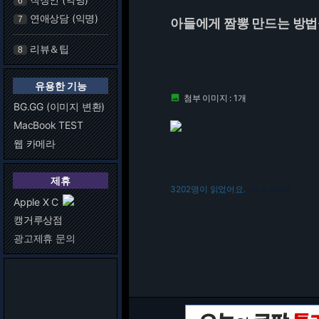
6
연애상담 (익명)
7
아들에게 짬뽕 만드는 방법
리뷰＆팁
8
유용한 기능
첨부 이미지 : 1개

BG.GG (이미지 변환)
MacBook TEST
웹 카메라
제휴
3202명이 읽었어요.
216.73.216.159
Apple X C
캥거루상점
광고제휴 문의