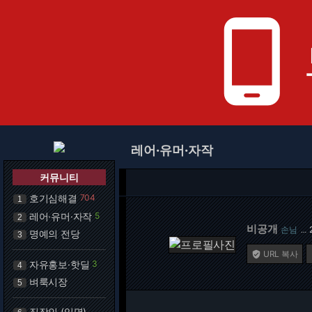
phone_android
레어·유머·자작
커뮤니티
호기심해결
704
1
레어·유머·자작
5
2
비공개
손님
…
명예의 전당
3
URL 복사

자유홍보·핫딜
3
4
벼룩시장
5
직장인 (익명)