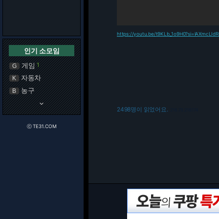
https://youtu.be/t9KLb_1o9H0?si=lAXmcLI
인기 소모임
게임
1
G
자동차
K
농구
B
keyboard_arrow_down
2498명이 읽었어요.
216.73.216.174
ⓒ TE31.COM