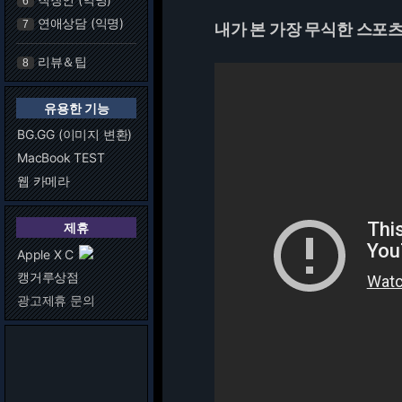
6
연애상담 (익명)
7
내가 본 가장 무식한 스포
리뷰＆팁
8
유용한 기능
BG.GG (이미지 변환)
MacBook TEST
웹 카메라
제휴
Apple X C
캥거루상점
광고제휴 문의