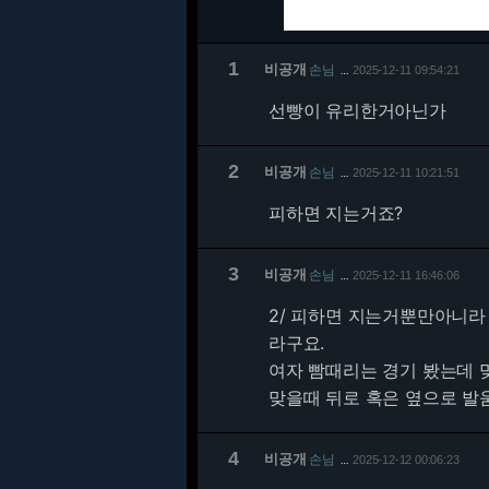
1
비공개
손님
2025-12-11 09:54:21
…
선빵이 유리한거아닌가
2
비공개
손님
2025-12-11 10:21:51
…
피하면 지는거죠?
3
비공개
손님
2025-12-11 16:46:06
…
2/
피하면 지는거뿐만아니라 
라구요.
여자 빰때리는 경기 봤는데 
맞을때 뒤로 혹은 옆으로 발
4
비공개
손님
2025-12-12 00:06:23
…