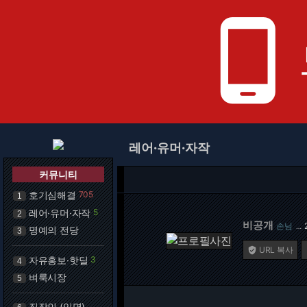
phone_android
레어·유머·자작
커뮤니티
호기심해결
705
1
레어·유머·자작
5
2
비공개
손님
…
명예의 전당
3
URL 복사

자유홍보·핫딜
3
4
벼룩시장
5
직장인 (익명)