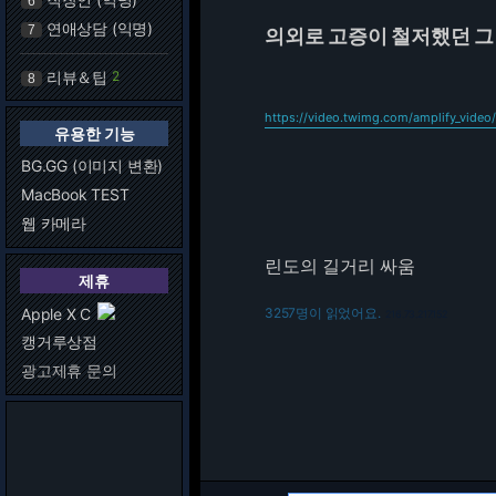
6
연애상담 (익명)
7
의외로 고증이 철저했던 그
리뷰＆팁
2
8
https://video.twimg.com/amplify_vi
유용한 기능
BG.GG (이미지 변환)
MacBook TEST
웹 카메라
린도의 길거리 싸움
제휴
Apple X C
3257명이 읽었어요.
216.73.217.152
캥거루상점
광고제휴 문의