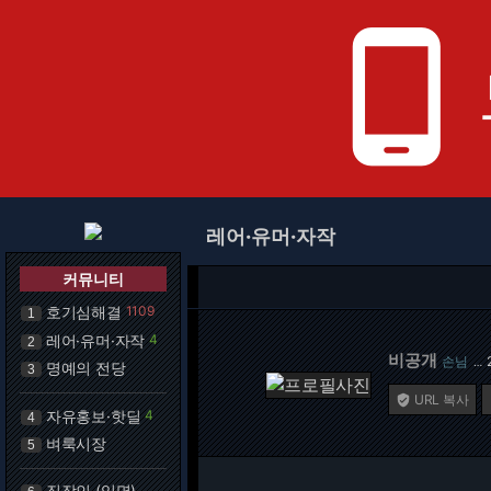
phone_android
레어·유머·자작
커뮤니티
호기심해결
1109
1
레어·유머·자작
4
2
비공개
손님
…
명예의 전당
3
URL 복사

자유홍보·핫딜
4
4
벼룩시장
5
직장인 (익명)