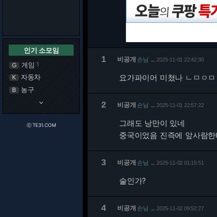
인기 소모임
1
비공개
손님
2025-11-01 22:42:30
…
게임
1
G
자동차
요가파이어 미쳤나 ㄴㅁㅇ
K
농구
B
keyboard_arrow_down
2
비공개
손님
2025-11-01 22:57:22
…
그래도 낭만이 있네
ⓒ TE31.COM
중국이었음 진즉에 앞사람한
3
비공개
손님
2025-11-02 01:15:51
…
술인가?
4
비공개
손님
2025-11-02 09:52:27
…