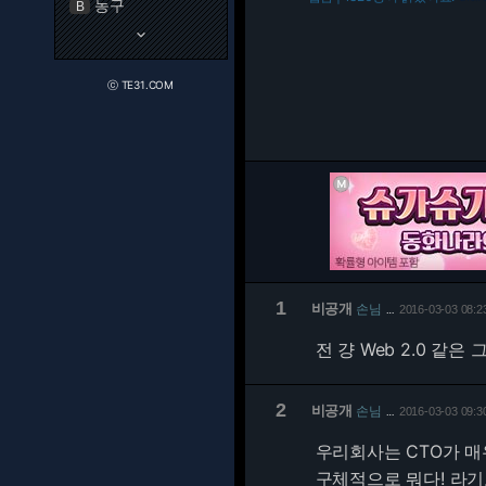
농구
B
keyboard_arrow_down
ⓒ TE31.COM
1
비공개
손님
2016-03-03 08:2
…
전 걍 Web 2.0 같은
2
비공개
손님
2016-03-03 09:3
…
우리회사는 CTO가 
구체적으로 뭐다! 라기