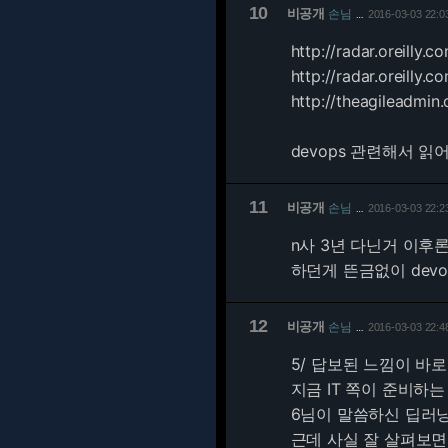
10
비공개
손님
2016-03-03 22:0
…
http://radar.oreilly
http://radar.oreilly.
http://theagileadmin
devops 관련해서 
11
비공개
손님
2016-03-03 22:2
…
n사 3년 다닌거 이후
하던게 뜬금없이 dev
12
비공개
손님
2016-03-03 22:4
…
5/
답보된 느낌이 바로
지금 IT 쪽이 준비하
6님이 말씀하신 딥러
근데 사실 잘 살펴보면