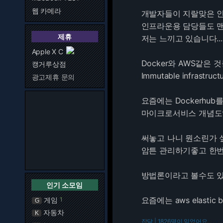
웹 카메라
개발자들이 지랄맞은 
인프라운용 담당들도 맨
제휴
저는 느끼고 있습니다...
Apple X C
Docker와 AWS같은 
캥거루상점
Immutable infrast
광고제휴 문의
요즘에는 Dockerhu
마이크로서비스 개념도입
써놓고 나니 뭔소린가 
암튼 관리하기좋고 한번 
방법론이라고 볼수도 있
인기 소모임
요즘에는 aws elast
게임
1
G
자동차
K
잡담 | 1826명이 읽었어요.
216.7