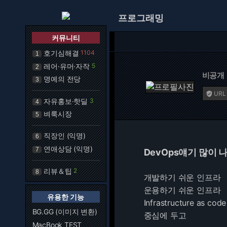
프로그래밍
커뮤니티
호기심해결
1104
1
레어·유머·자작
5
2
비공개
명예의 전당
3
URL

자유홍보·핫딜
3
4
벼룩시장
5
직장인 (익명)
6
연애상담 (익명)
7
DevOps얘기 많이 
리뷰＆팁
2
8
개발하기 쉬운 인프라
운용하기 쉬운 인프라
유용한 기능
Infrastructure as code
BG.GG (이미지 변환)
중심에 두고
MacBook TEST