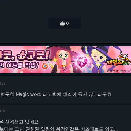

0
3:56
 그럴듯한 Magic word 라고밖에 생각이 들지 않더라구효
0:20
매우 신경쓰고 있네요
보다는 그냥 관련된 일련의 움직임같음 비즈데브도 있고...