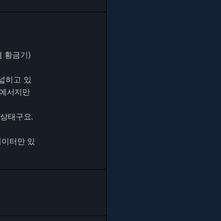
겸 황금기)
넓히고 있
경에서지만
 상태구요.
데이터만 있