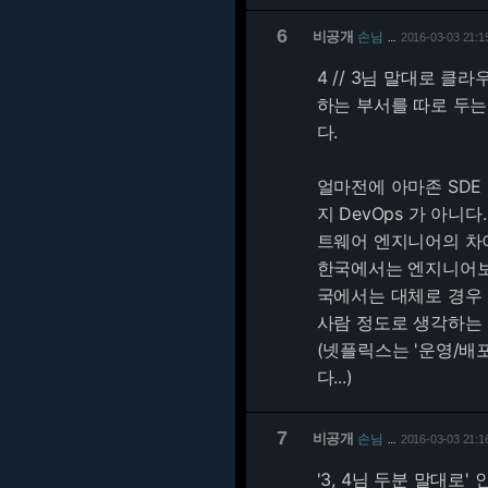
6
비공개
손님
2016-03-03 21:1
…
4 // 3님 말대로 
하는 부서를 따로 두는
다.
얼마전에 아마존 SDE 
지 DevOps 가 아니다
트웨어 엔지니어의 차
한국에서는 엔지니어보다
국에서는 대체로 경우
사람 정도로 생각하는 
(넷플릭스는 '운영/배
다...)
7
비공개
손님
2016-03-03 21:1
…
'3, 4님 두분 말대로'