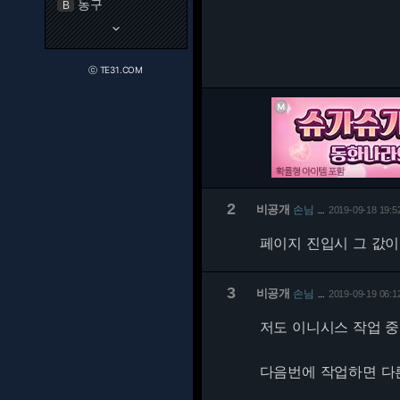
농구
B
keyboard_arrow_down
ⓒ TE31.COM
2
비공개
손님
2019-09-18 19:5
…
페이지 진입시 그 값
3
비공개
손님
2019-09-19 06:1
…
저도 이니시스 작업 
다음번에 작업하면 다