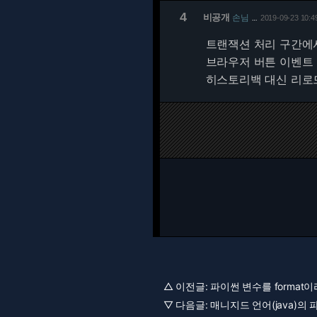
4
비공개
손님
2019-09-23 10:4
…
트랜잭션 처리 구간에
브라우저 버튼 이벤트
히스토리백 대신 리로
△ 이전글:
파이썬 변수를 format
▽ 다음글:
매니지드 언어(java)의 