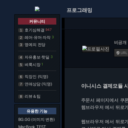
프로그래밍
커뮤니티
호기심해결
947
1
레어·유머·자작
3
2
비공개
명예의 전당
3
URL

자유홍보·핫딜
3
4
벼룩시장
1
5
직장인 (익명)
6
연애상담 (익명)
7
이니시스 결제모듈 
리뷰＆팁
8
주문서 페이지에서 쿠폰
웹브라우저 에서 뒤로가기
유용한 기능
BG.GG (이미지 변환)
웹브라우저 에서 뒤로가기를
MacBook TEST