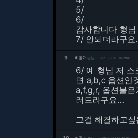
5/
6/
감사합니다 형님
7/ 안되더라구요.
9
비공개
손님
2021-12-16 18:03:04
…
6/
예 형님 저 
면 a,b,c 옵
a,f,g,r, 옵션붙
러드라구요...
그걸 해결하고싶