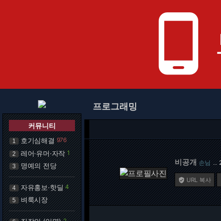
phone_android
프로그래밍
커뮤니티
호기심해결
976
1
레어·유머·자작
1
2
비공개
손님
…
명예의 전당
3
URL 복사

자유홍보·핫딜
4
4
벼룩시장
5
2