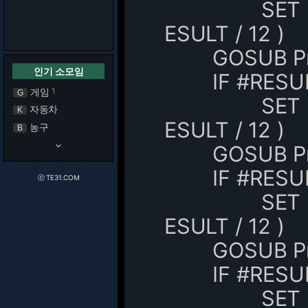
SET %value 
ESULT / 12 )
GOSUB Proper
인기 소모임
IF #RESULT
게임
1
G
SET %value 
자동차
K
ESULT / 12 )
농구
B
keyboard_arrow_down
GOSUB Propert
IF #RESULT
ⓒ TE31.COM
SET %value 
ESULT / 12 )
GOSUB Proper
IF #RESULT
SET %value 