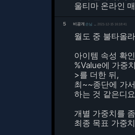
울티마 온라인 매크
5
비공개
손님
2021-12-15 16:18:41
…
월도 중 불타올라 
아이템 속성 확인
%Value에 가중치 < 
>를 더한 뒤,
최~~종단에 가서 
하는 것 같은디요
개별 가중치를 좀
최종 목표 가중치