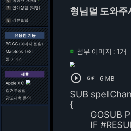
직장인 (익명)
6
연애상담 (익명)
형님덜 도와주
7
리뷰＆팁
8
유용한 기능
BG.GG (이미지 변환)
첨부 이미지 : 1개
MacBook TEST

웹 카메라
제휴


6 MB
Apple X C
캥거루상점
SUB spellCha
광고제휴 문의
{
GOSUB Proper
IF #RESULT