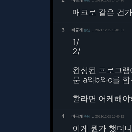
2
비공개
손님
2021-12-15 14:24:10
…
매크로 같은 건가
3
비공개
손님
2021-12-15 15:01:31
…
1/
2/
완성된 프로그램
문 a와b와c를 
할라면 어케해야
4
비공개
손님
2021-12-15 15:46:12
…
이게 뭔가 했더니.