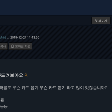
첫 페이지
손님
2019-12-27 14:43:50
…
 복사
모바일 화면

문드려보아요

확률로 무슨 카드 뽑기 무슨 카드 뽑기 라고 많이 있잖습니까?
확률
 등등