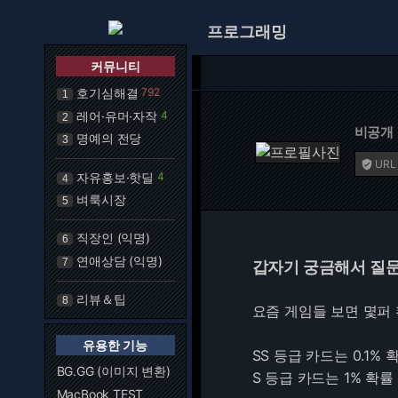
프로그래밍
커뮤니티
호기심해결
792
1
레어·유머·자작
4
2
비공개
명예의 전당
3
URL

자유홍보·핫딜
4
4
벼룩시장
5
직장인 (익명)
6
연애상담 (익명)
7
갑자기 궁금해서 질
리뷰＆팁
8
요즘 게임들 보면 몇퍼 
유용한 기능
SS 등급 카드는 0.1% 
BG.GG (이미지 변환)
S 등급 카드는 1% 확률
MacBook TEST