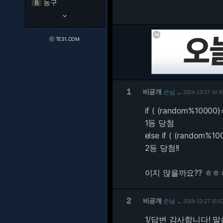
농구
B
keyboard_arrow_down
ⓒ TE31.COM
1
비공개
손님
2019-12-27 14:4
…
if ( (random%10000)
1등 당첨
else if ( (random%10
2등 당첨!!
이지 않을까요?? ㅎㅎ
2
비공개
손님
2019-12-27 15:0
…
1/
답변 감사합니다! 말