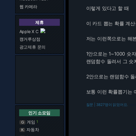
웹 카메라
이렇게 있다고 할 때
제휴
이 카드 뽑는 확률 계
Apple X C
저는 이런쪽으로는 해본
캥거루상점
광고제휴 문의
1안으로는 1~1000 숫
랜덤함수 돌려서 그 숫
2안으로는 랜덤함수 돌려
보통 이런 확률뽑기는
질문 | 3827명이 읽었어요.
216.7
인기 소모임
게임
1
G
자동차
K