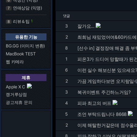
6
연애상담 (익명)
7
댓글
리뷰＆팁
1
8
3
잘가요...
유용한 기능
2
최희님 재밌었어여&60카드에
BG.GG (이미지 변환)
8
[선수 in] 결정장애 해결 좀
MacBook TEST
1
피온3가 드디어 망할때가 된
웹 카메라
6
이런 실수 해보신분 있으세요
제휴
2
가끔 게임하다보면 오지랖일
Apple X C
3
복귀이벤트 주긴하느거임?
캥거루상점
광고제휴 문의
4
피파 최고의 버프
5
조언 부탁드립니다 8668
2
이제 해탈한거같은데 점수올
8
피파 잘하고 싶어요 어떻게해