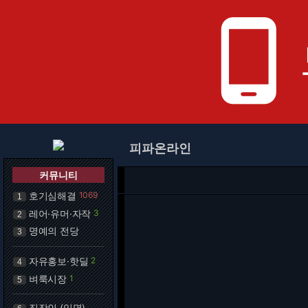
phone_android
피파온라인
커뮤니티
호기심해결
1069
1
레어·유머·자작
3
2
명예의 전당
3
자유홍보·핫딜
2
4
벼룩시장
1
5
직장인 (익명)