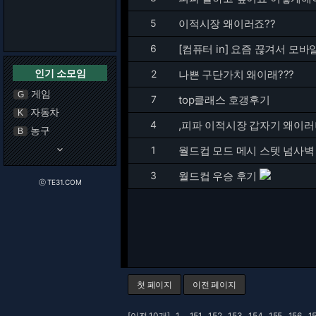
5
이적시장 왜이러죠??
6
[컴퓨터 in] 요즘 끊겨서 모
인기 소모임
2
나쁜 구단가치 왜이래???
게임
G
7
top클래스 호갱후기
자동차
K
4
,피파 이적시장 갑자기 왜이러
농구
B
keyboard_arrow_down
1
월드컵 모드 메시 스텟 넘사벽
3
월드컵 우승 후기
ⓒ TE31.COM
첫 페이지
이전 페이지
[이전 10개]
1
..
151
152
153
154
155
156
1