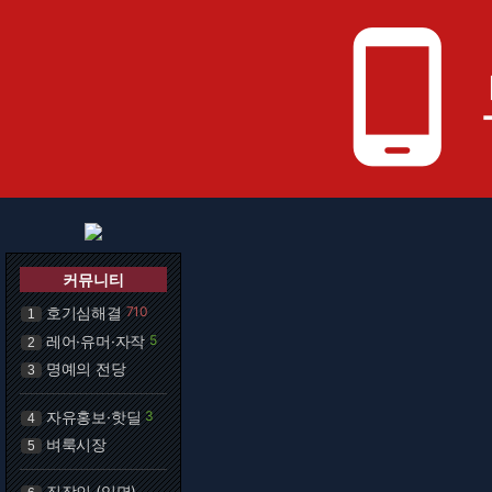
phone_android
커뮤니티
호기심해결
710
1
레어·유머·자작
5
2
명예의 전당
3
자유홍보·핫딜
3
4
벼룩시장
5
직장인 (익명)