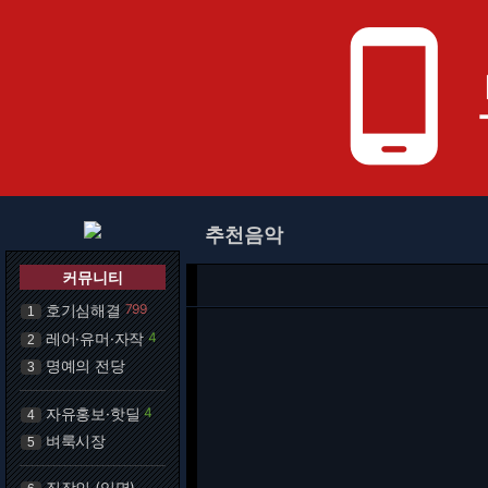
phone_android
추천음악
커뮤니티
호기심해결
799
1
레어·유머·자작
4
2
명예의 전당
3
자유홍보·핫딜
4
4
벼룩시장
5
직장인 (익명)