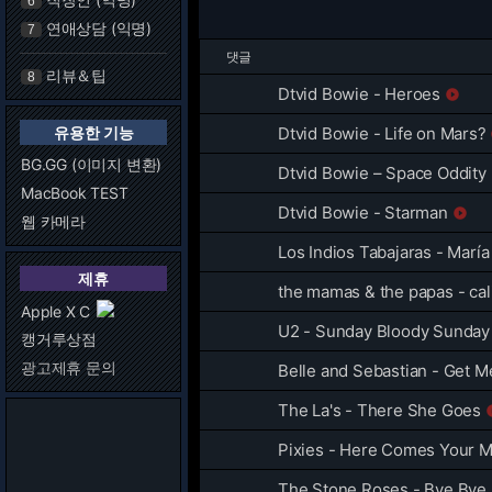
6
연애상담 (익명)
7
댓글
리뷰＆팁
8
Dtvid Bowie - Heroes

유용한 기능
Dtvid Bowie - Life on Mars?
BG.GG (이미지 변환)
Dtvid Bowie – Space Oddity
MacBook TEST
Dtvid Bowie - Starman

웹 카메라
Los Indios Tabajaras - María
제휴
the mamas & the papas - cal
Apple X C
U2 - Sunday Bloody Sunday
캥거루상점
광고제휴 문의
Belle and Sebastian - Get M
The La's - There She Goes
Pixies - Here Comes Your 
The Stone Roses - Bye By