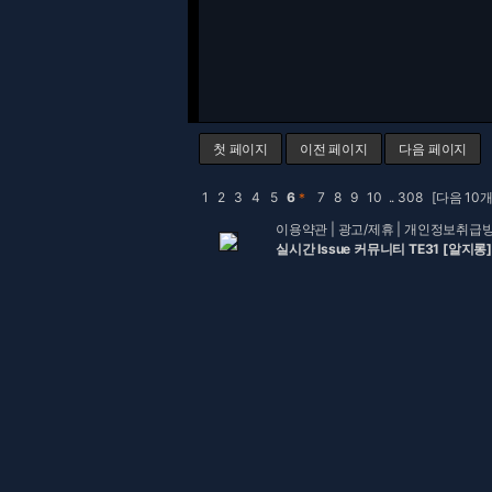
첫 페이지
이전 페이지
다음 페이지
1
2
3
4
5
6
＊
7
8
9
10
..
308
[다음 10개
이용약관
|
광고/제휴
|
개인정보취급
실시간 Issue 커뮤니티 TE31 [알지롱]