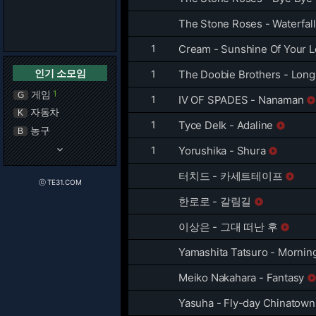
The Stone Roses - Waterfall
1
Cream - Sunshine Of Your 
인기 소모임
1
The Doobie Brothers - Long 
게임
1
G
1
IV OF SPADES - Nanaman
자동차
K
1
Tyce Delk - Adaline

농구
B
keyboard_arrow_down
1
Yorushika - Shura

터치드 - 카세트테이프

ⓒ TE31.COM
한로로 - 갈림길

이상은 - 그대 떠난 후

Yamashita Tatsuro - Mornin
Meiko Nakahara - Fantasy
Yasuha - Fly-day Chinatown