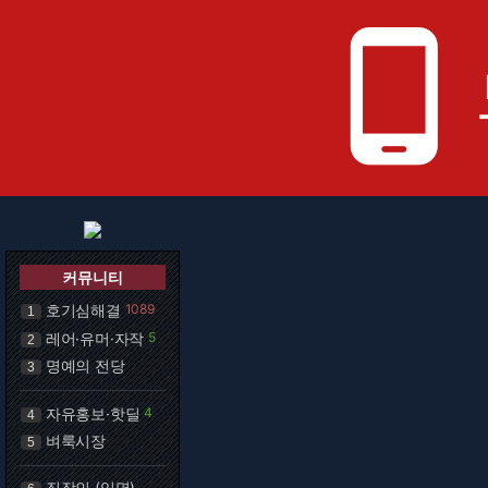
phone_android
커뮤니티
호기심해결
1089
1
레어·유머·자작
5
2
명예의 전당
3
자유홍보·핫딜
4
4
벼룩시장
5
직장인 (익명)