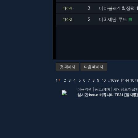
3
디아블로4 확장팩 1
디아4
5
디3 제단 루트
디아3

첫 페이지
다음 페이지
1
＊
2
3
4
5
6
7
8
9
10
..
1699
[다음 10개
이용약관
|
광고/제휴
|
개인정보취급
실시간 Issue 커뮤니티 TE31 [알지롱]