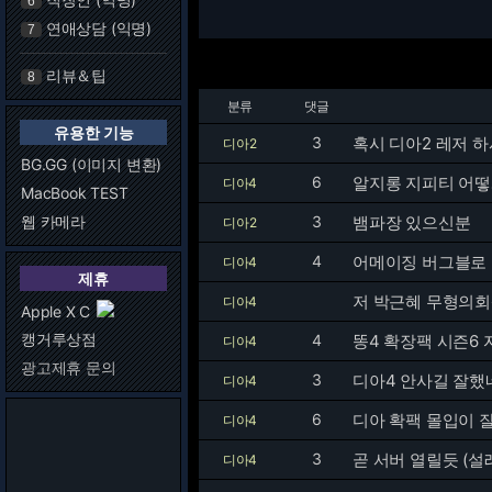
6
연애상담 (익명)
7
리뷰＆팁
8
분류
댓글
유용한 기능
3
혹시 디아2 레저 
디아2
BG.GG (이미지 변환)
6
알지롱 지피티 어떻
디아4
MacBook TEST
웹 카메라
3
뱀파장 있으신분
디아2
4
어메이징 버그블로
디아4
제휴
저 박근혜 무형의
디아4
Apple X C
캥거루상점
4
똥4 확장팩 시즌6 
디아4
광고제휴 문의
3
디아4 안사길 잘했
디아4
6
디아 확팩 몰입이 
디아4
3
곧 서버 열릴듯 (설
디아4