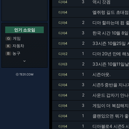
3
역시 갓겜
디아4
엘쥐렁 길드 초대점
디아4
2
디아 할라는데 컴 
디아4
인기 소모임
3
한국 시간 10월 8일
디아4
게임
G
2
33시즌 10월25일
디아4
자동차
K
농구
1
디아 20년 만에 
B
디아2
keyboard_arrow_down
2
33시즌 10월11일
디아3
1
시즌아웃.
디아4
ⓒ TE31.COM
3
시즌5 중반을 지나
디아4
2
사운드 갑자기 안
디아4
3
게임이 더 복잡해지
디아4
1
클랜있으면 뭐가 좋
디아4
1
디아블로4 시즌5
디아4