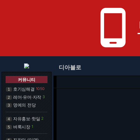
phone_android
디아블로
커뮤니티
호기심해결
1050
1
레어·유머·자작
3
2
명예의 전당
3
자유홍보·핫딜
2
4
벼룩시장
1
5
직장인 (익명)