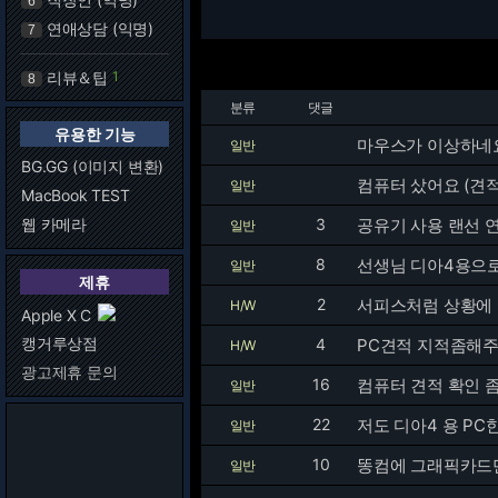
6
연애상담 (익명)
7
리뷰＆팁
1
8
분류
댓글
유용한 기능
마우스가 이상하네요.
일반
BG.GG (이미지 변환)
컴퓨터 샀어요 (견
일반
MacBook TEST
웹 카메라
3
일반
8
선생님 디아4용으로
일반
제휴
2
H/W
Apple X C
캥거루상점
4
PC견적 지적좀해
H/W
광고제휴 문의
16
컴퓨터 견적 확인 좀
일반
22
저도 디아4 용 P
일반
10
똥컴에 그래픽카드만
일반