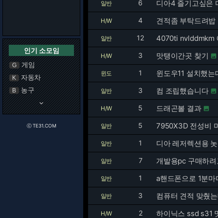
6
디아4 즐기고싶은
일반
4
견적좀 부탁드려밥
H/W
12
4070ti nvlddmk
일반
인기 소모임
3
맛탱이간곳 찾기
H/W

게임
G
1
윈도우11 설치했는
윈도
자동차
K
농구
3
컴 조립했습니다
B
일반

keyboard_arrow_down
5
드래곤볼 결과
H/W

5
7950X3D 전성비 
일반
ⓒ TE31.COM
1
디아 레저렉션용 놋
일반
7
개발용pc 구매하려
일반
1
a핸드폰으로 1분마
일반
3
컴퓨터 견적 맞췄
일반
2
하이닉스 ssd s3
H/W