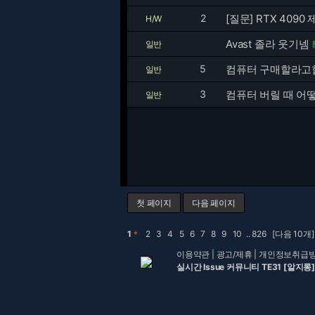
2
[질문] RTX 40
H/W
Avast 졸라 웃기넴
일반
5
컴퓨터 구매할라고합
일반
3
컴퓨터 버릴 때 어
일반
첫 페이지
다음 페이지
1
＊
2
3
4
5
6
7
8
9
10
..
826
[다음 10개]
이용약관
|
광고/제휴
|
개인정보취급
실시간 Issue 커뮤니티 TE31 [알지롱]