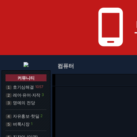
phone_android
컴퓨터
커뮤니티
호기심해결
1057
1
레어·유머·자작
3
2
명예의 전당
3
자유홍보·핫딜
2
4
벼룩시장
1
5
직장인 (익명)