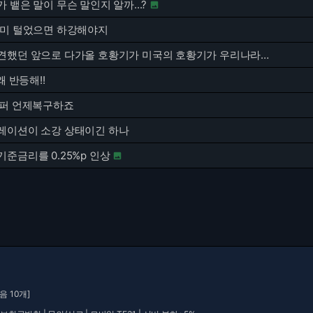
 뱉은 말이 무슨 말인지 알까...?

개미 털었으면 하강해야지
이전에도 예견했던 앞으로 다가올 호황기가 미국의 호황기가 우리나라에게는 문제임
왜 반등해!!
0퍼 언제복구하죠
레이션이 소강 상태이긴 하나
준금리를 0.25%p 인상

음 10개]