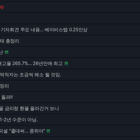

장 기자회견 주요 내용... 베이비스텝 0.25인상
사태 총정리
난

고율 265.7%... 26년만에 최고

역적자는 조금씩 해소 될 것임.
 정리
 돌파!!
년물 금리랑 환율 올라간거 보니
1-2년 수준이 아님.
셜 "졸대써... 콩쥐야"
