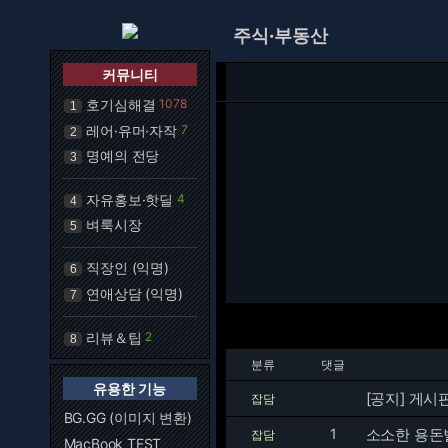
주식·부동산
커뮤니티
호기심해결
1078
1
레어·유머·자작
7
2
명예의 전당
3
자유홍보·핫딜
4
4
벼룩시장
5
직장인 (익명)
6
연애상담 (익명)
7
리뷰＆팁
2
8
분류
댓글
유용한 기능
[공지] 게시
잡담
BG.GG (이미지 변환)
1
소소한 용돈
잡담
MacBook TEST