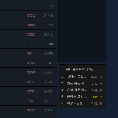
|
3311
|
05-06
|
3732
|
04-18
|
3090
|
03-23
|
3323
|
03-12
|
3517
|
03-08
|
3614
|
03-05
|
3245
|
03-01
레어·유머·자작
인기글
|
3256
|
02-23
사람이 죽었는데 드립 치는건 좀 아닌듯
1
11시간 전
|
3374
|
02-22
연돈 까는 유튜브 댓글
2
2시간 전
흔히 잘못 알고있는 행주대첩의 실체
3
9시간 전
|
3337
|
02-22
한여름 코인 세탁소에서 목격했던 사건.manhwa
4
58분 전
|
3131
|
02-18
여중고딩들 사이에 핫하다는 집사카페
5
16시간 전
|
3602
|
02-17