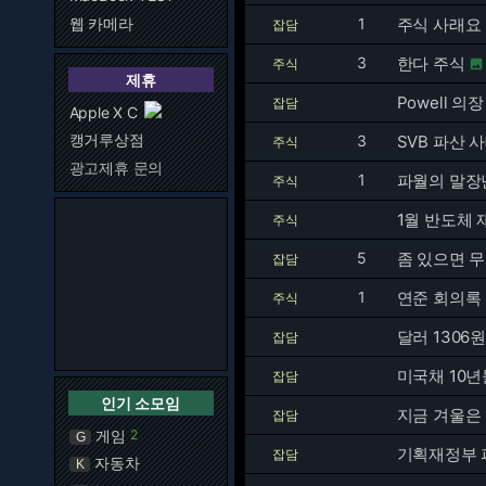
웹 카메라
1
주식 사래요
잡담
3
한다 주식
주식

제휴
Powell 의
잡담
Apple X C
캥거루상점
3
SVB 파산 
주식
광고제휴 문의
1
파월의 말장
주식
1월 반도체 재
주식
5
좀 있으면 무
잡담
1
연준 회의록
주식
달러 1306원
잡담
미국채 10
잡담
인기 소모임
지금 겨울은 
잡담
게임
2
G
기획재정부 피
잡담
자동차
K