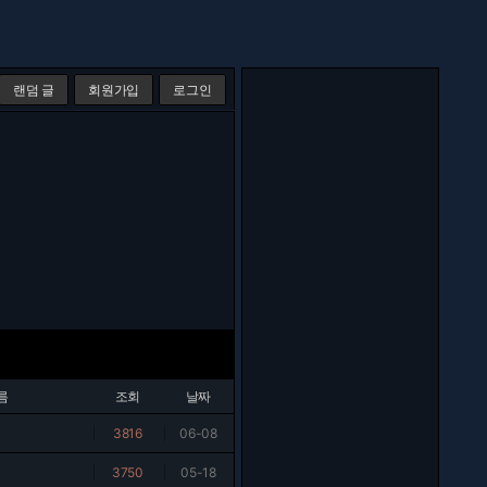
랜덤 글
회원가입
로그인
름
조회
날짜
|
3816
|
06-08
|
3750
|
05-18