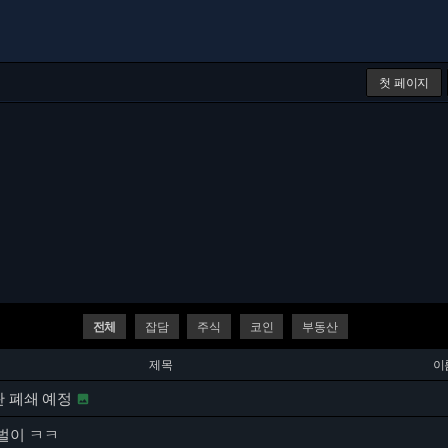
첫 페이지
전체
잡담
주식
코인
부동산
제목
이
판 폐쇄 예정

벌이 ㅋㅋ