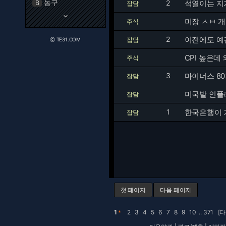
농구
2
석열이는 지가
B
잡담
keyboard_arrow_down
미장 ㅅㅂ 
주식
2
잡담
ⓒ TE31.COM
CPI 높은데 
주식
3
마이너스 8
잡담
미국발 인플
잡담
1
한국은행이 기
잡담
첫 페이지
다음 페이지
1
＊
2
3
4
5
6
7
8
9
10
..
371
[다